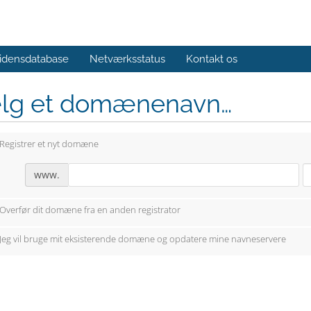
idensdatabase
Netværksstatus
Kontakt os
lg et domænenavn…
Registrer et nyt domæne
www.
Overfør dit domæne fra en anden registrator
Jeg vil bruge mit eksisterende domæne og opdatere mine navneservere