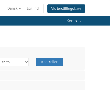
Dansk
Log ind
Vis bestillingskurv
Konto
Kontroller