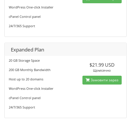
WordPress One-click Installer
cPanel Control panel
24/7/365 Support
Expanded Plan
20 GB Storage Space
$21.99 USD
200 GB Monthly Bandwidth
Щомісячно
Host up to 20 domains
Замовити зараз
WordPress One-click Installer
cPanel Control panel
24/7/365 Support