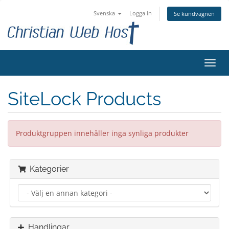
Svenska
Logga in
Se kundvagnen
Växla
navig
SiteLock Products
Produktgruppen innehåller inga synliga produkter
Kategorier
Handlingar