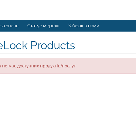
за знань
Статус мережі
Зв'язок з нами
eLock Products
 не має доступних продуктів/послуг