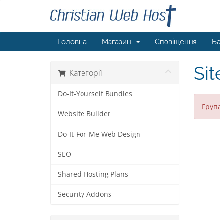
Головна
Магазин
Сповіщення
Ба
Sit
Категорії
Do-It-Yourself Bundles
Група
Website Builder
Do-It-For-Me Web Design
SEO
Shared Hosting Plans
Security Addons