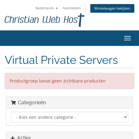
Nederlands
Aanmelden
Winkelwagen bekijken
Navig
in-/u
Virtual Private Servers
Productgroep bevat geen zichtbare producten
Categorieën
Acties