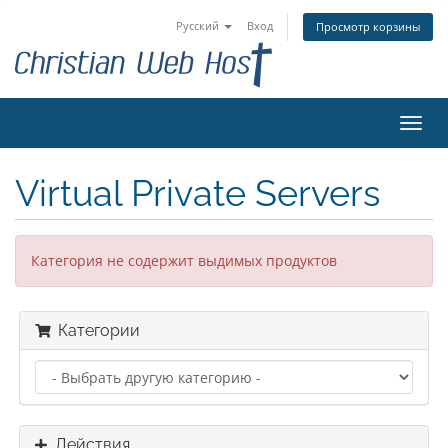
Русский
Вход
Просмотр корзины
Пере
нави
Virtual Private Servers
Категория не содержит выдимых продуктов
Категории
Действия