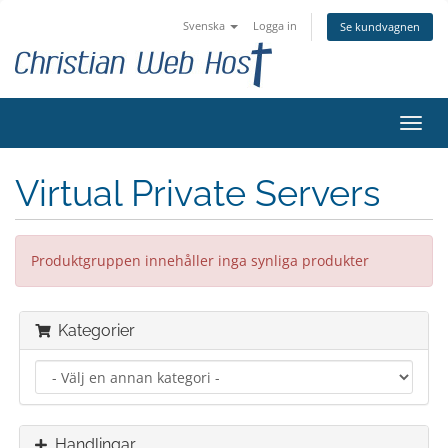
Svenska
Logga in
Se kundvagnen
Växla
navig
Virtual Private Servers
Produktgruppen innehåller inga synliga produkter
Kategorier
Handlingar