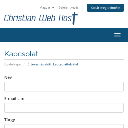
Magyar
Bejelentkezés
Kosár megtekintése
Váltá
a
navig
Kapcsolat
Ügyfélkapu
Értékesítés előtti kapcsolatfelvétel
Név
E-mail cím
Tárgy