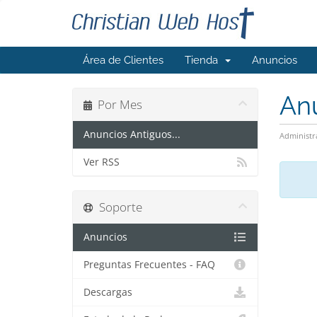
Área de Clientes
Tienda
Anuncios
An
Por Mes
Anuncios Antiguos...
Administr
Ver RSS
Soporte
Anuncios
Preguntas Frecuentes - FAQ
Descargas