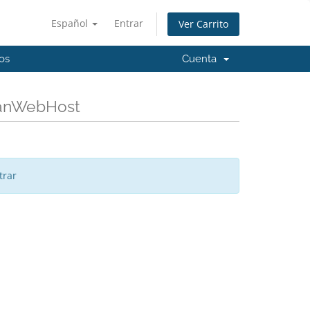
Español
Entrar
Ver Carrito
os
Cuenta
ianWebHost
trar