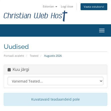
Estonian
Logi sisse
Vaata ostukorvi
Lülit
navig
Uudised
Portaali avaleht
Teated
Augustis 2026
Kuu järgi
Kuvatavaid teadaandeid pole